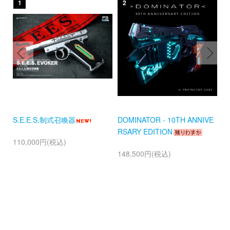
1
2
イ
S.E.E.S.制式召喚器
DOMINATOR - 10TH ANNIVE
Li
RSARY EDITION
110,000円(税込)
8
148,500円(税込)