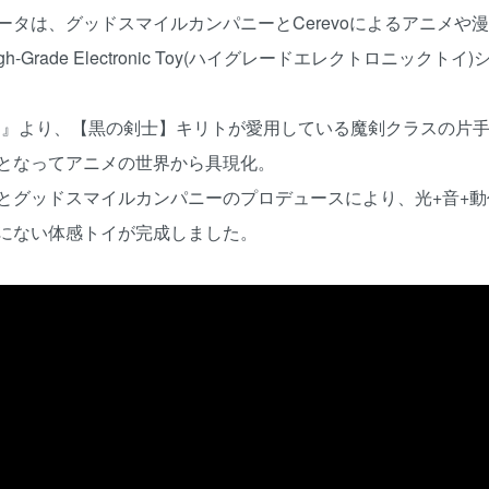
 Toy エリュシデータは、グッドスマイルカンパニーとCerevoによる
Grade Electronic Toy(ハイグレードエレクトロニックト
ン』より、【黒の剣士】キリトが愛用している魔剣クラスの片手
となってアニメの世界から具現化。
ジーとグッドスマイルカンパニーのプロデュースにより、光+音+
にない体感トイが完成しました。