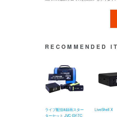
RECOMMENDED I
ライブ配信&録画スター
LiveShell X
ターセット JVC GY-TC